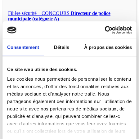
Filière sécurité – CONCOURS
Directeur de police
municipale (catégorie A)
Filière sécurité – CONCOURS
Chef de service de police
municipale (catégorie B)
Filière sécurité – CONCOURS
Gardien de police
Consentement
Détails
À propos des cookies
municipale (catégorie C)
Filière sécurité – EXAMENS
Directeur de police
municipale promotion interne (catégorie A)
Ce site web utilise des cookies.
Filière sécurité – EXAMENS
Chef de service de police
Les cookies nous permettent de personnaliser le contenu
municipale principal de 1ère classe (catégorie B)
et les annonces, d'offrir des fonctionnalités relatives aux
médias sociaux et d'analyser notre trafic. Nous
Filière sécurité – EXAMENS
Chef de service de police
municipale principal de 2ème classe (catégorie B)
partageons également des informations sur l'utilisation de
notre site avec nos partenaires de médias sociaux, de
Filière sécurité – EXAMENS
Chef de service de police
municipale promotion interne (catégorie B)
publicité et d'analyse, qui peuvent combiner celles-ci
avec d'autres informations que vous leur avez fournies
ou qu'ils ont collectées lors de votre utilisation de leurs
services.