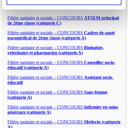
Filière sanitaire et sociale – CONCOURS
ATSEM principal
de 2ème classe (catégorie C)
Filière sanitaire et sociale – CONCOURS
Cadres de santé
paramédical de 2ème classe (catégorie A)
Filière sanitaire et sociale – CONCOURS
Biologiste,
vétérinaire et pharmacien (catégorie A)
Filière sanitaire et sociale – CONCOURS
Conseiller socio-
éducatif (catégorie A)
Filière sanitaire et sociale – CONCOURS
Assistant socio-
éducatif
Filière sanitaire et sociale – CONCOURS
Sage-femme
(catégorie A)
Filière sanitaire et sociale – CONCOURS
Infirmier en soins
généraux (catégorie A)
Filière sanitaire et sociale – CONCOURS
Médecin (catégorie
A)