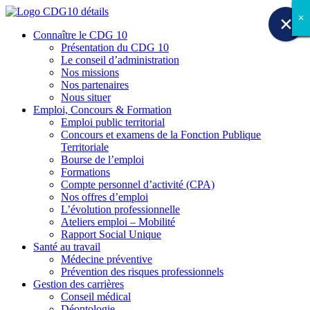
✕
✕
✕
✕
✕
✕
✕
✕
✕
Connaître le CDG 10
Présentation du CDG 10
Le conseil d’administration
Nos missions
Nos partenaires
Nous situer
Emploi, Concours & Formation
Emploi public territorial
Concours et examens de la Fonction Publique
Territoriale
Bourse de l’emploi
Formations
Compte personnel d’activité (CPA)
Nos offres d’emploi
L’évolution professionnelle
Ateliers emploi – Mobilité
Rapport Social Unique
Santé au travail
Médecine préventive
Prévention des risques professionnels
Gestion des carrières
Conseil médical
Déontologie