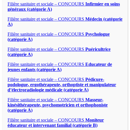
Filière sanitaire et sociale – CONCOURS
Infirmier en soins
généraux (catégorie A)
Filière sanitaire et sociale – CONCOURS
Médecin (catégorie
A)
Filière sanitaire et sociale – CONCOURS
Psychologue
(catégorie A)
Filière sanitaire et sociale – CONCOURS
Puéricultrice
(catégorie A)
Filière sanitaire et sociale – CONCOURS
Educateur de
jeunes enfants (catégorie A)
Filière sanitaire et sociale – CONCOURS
Pédicure-
podologue, ergothérapeute, orthoptiste et manipulateur
d’électroradiologie médicale (catégorie A)
Filière sanitaire et sociale – CONCOURS
Masseur-
kinésithérapeute, psychomotricien et orthophoniste
(catégorie A)
Filière sanitaire et sociale – CONCOURS
Moniteur
éducateur et intervenant familial (catégorie B)