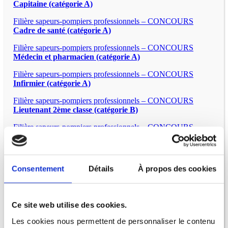
Capitaine (catégorie A)
Filière sapeurs-pompiers professionnels – CONCOURS
Cadre de santé (catégorie A)
Filière sapeurs-pompiers professionnels – CONCOURS
Médecin et pharmacien (catégorie A)
Filière sapeurs-pompiers professionnels – CONCOURS
Infirmier (catégorie A)
Filière sapeurs-pompiers professionnels – CONCOURS
Lieutenant 2ème classe (catégorie B)
Filière sapeurs-pompiers professionnels – CONCOURS
Lieutenant 1ère classe (catégorie B)
Filière sapeurs-pompiers professionnels – EXAMENS
Cadre
supérieur de santé (catégorie A)
Consentement
Détails
À propos des cookies
Filière sapeurs-pompiers professionnels – EXAMENS
Lieutenant hors classe (catégorie B)
Ce site web utilise des cookies.
Filière sapeurs-pompiers professionnels – EXAMENS
Lieutenant 1ère classe (catégorie B)
Les cookies nous permettent de personnaliser le contenu