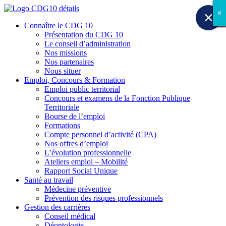
✕
✕
✕
✕
✕
✕
✕
✕
✕
Connaître le CDG 10
Présentation du CDG 10
Le conseil d’administration
Nos missions
Nos partenaires
Nous situer
Emploi, Concours & Formation
Emploi public territorial
Concours et examens de la Fonction Publique
Territoriale
Bourse de l’emploi
Formations
Compte personnel d’activité (CPA)
Nos offres d’emploi
L’évolution professionnelle
Ateliers emploi – Mobilité
Rapport Social Unique
Santé au travail
Médecine préventive
Prévention des risques professionnels
Gestion des carrières
Conseil médical
Déontologie