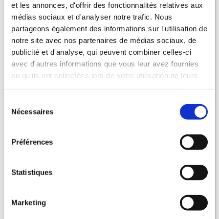
et les annonces, d'offrir des fonctionnalités relatives aux
médias sociaux et d'analyser notre trafic. Nous
partageons également des informations sur l'utilisation de
notre site avec nos partenaires de médias sociaux, de
publicité et d'analyse, qui peuvent combiner celles-ci
avec d'autres informations que vous leur avez fournies
Filière sécurité – CONCOURS
Directeur de police
municipale (catégorie A)
ou qu'ils ont collectées lors de votre utilisation de leurs
services.
Filière sécurité – CONCOURS
Chef de service de police
municipale (catégorie B)
Sélection
Nécessaires
du
Filière sécurité – CONCOURS
Gardien de police
municipale (catégorie C)
consentement
Filière sécurité – EXAMENS
Directeur de police
Préférences
municipale promotion interne (catégorie A)
Filière sécurité – EXAMENS
Chef de service de police
Statistiques
municipale principal de 1ère classe (catégorie B)
Filière sécurité – EXAMENS
Chef de service de police
municipale principal de 2ème classe (catégorie B)
Marketing
Filière sécurité – EXAMENS
Chef de service de police