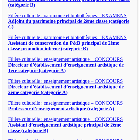
(catégorie B)
Filière culturelle : patrimoine et bibliothèques – EXAMENS
Adjoint du patrimoine principal de 2ème classe (catégorie
C)
Filière culturelle : patrimoine et bibliothèques – EXAMENS
Assistant de conservation du P&B principal de 2ème
classe promotion interne (catégorie B)
Filière culturelle : enseignement artistique – CONCOURS
Directeur d’établissement d’enseignement artistique de
1ère catégorie (catégorie A)
Filière culturelle : enseignement artistique – CONCOURS
Directeur d’établissement d’enseignement artistique de
2ème catégorie (catégorie A)
Filière culturelle : enseignement artistique – CONCOURS
Professeur d’enseignement artistique (catégorie A)
Filière culturelle : enseignement artistique – CONCOURS
Assistant d’enseignement artistique principal de 2ème
classe (catégorie B)