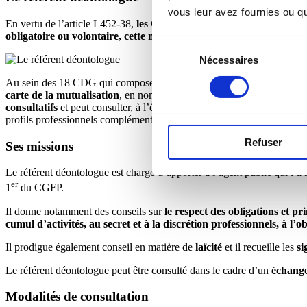
vous leur avez fournies ou qu'
En vertu de l’article L452-38,
les Centres de Gestion de la Fonction 
obligatoire ou volontaire, cette mission de référent déontologue
.
Sélection
Nécessaires
du
consentement
Au sein des 18 CDG qui composent l’interrégion Est (Grand Est et
carte de la mutualisation
, en nommant de manière conjointe
un coll
consultatifs
et peut consulter, à l’échelle de l’interrégion Est, la d
profils professionnels complémentaires.
Refuser
Ses missions
Le référent déontologue est chargé d’apporter à l’agent public qui l’a 
er
1
du CGFP.
Il donne notamment des conseils sur
le respect des obligations et pri
cumul d’activités, au secret et à la discrétion professionnels, à l’
Il prodigue également conseil en matière de
laïcité
et il recueille les
si
Le référent déontologue peut être consulté dans le cadre d’un
échange
Modalités de consultation