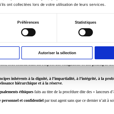
ils ont collectées lors de votre utilisation de leurs services.
Publique Territoriale assurent désormais pour l’ensemble des agents d
Préférences
Statistiques
 Bourgogne Franche-Comté),
les Centres de gestion des Ardennes, de 
ège de référents déontologues
. Ce collège, assisté par un personnel 
ouzaine d’autres référents déontologues qui exercent dans les départem
Autoriser la sélection
saisi,
tout conseil utile au respect des obligations et des principes d
ncipes inhérents à la dignité, à l’impartialité, à l’intégrité, à la prob
obéissance hiérarchique et à la réserve
.
gnalements éthiques
faits au titre de la procédure dite des « lanceurs d’
 personnel et confidentiel
par tout agent sans que ce dernier n’ait à so