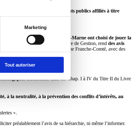
es collectivités et établissements publics affiliés à titre
Marketing
l’Aube, de la Marne et de la Haute-Marne ont choisi de jouer la
déontologique au sein de chaque Centre de Gestion, rend
des avis
ents composant le Grand Est et Bourgogne Franche-Comté, avec des
Tout autoriser
éontologiques
mentionnés dans les Chap. I à IV du Titre II du Livre
ité, à la neutralité, à la prévention des conflits d’intérêts, au
alertes ».
lliciter préalablement l’avis de sa hiérarchie, ni même l’informer.