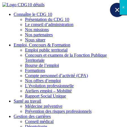
✕
✕
✕
✕
✕
✕
✕
✕
✕
Connaître le CDG 10
Présentation du CDG 10
Le conseil d’administration
Nos missions
Nos partenaires
Nous situer
Emploi, Concours & Formation
Emploi public territorial
Concours et examens de la Fonction Publique
Territoriale
Bourse de l’emploi
Formations
Compte personnel d’activité (CPA)
Nos offres d’emploi
L’évolution professionnelle
Ateliers emploi – Mobilité
Rapport Social Unique
Santé au travail
Médecine préventive
Prévention des risques professionnels
Gestion des carrières
Conseil médical
Déontologie