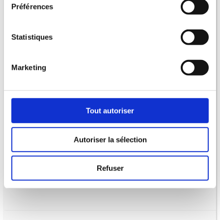
Médecin et pharmacien (catégorie A)
Préférences
Filière sapeurs-pompiers professionnels – CONCOURS
Infirmier (catégorie A)
Statistiques
Filière sapeurs-pompiers professionnels – CONCOURS
Lieutenant 2ème classe (catégorie B)
Marketing
Filière sapeurs-pompiers professionnels – CONCOURS
Lieutenant 1ère classe (catégorie B)
Filière sapeurs-pompiers professionnels – EXAMENS
Cadre
supérieur de santé (catégorie A)
Tout autoriser
Filière sapeurs-pompiers professionnels – EXAMENS
Lieutenant hors classe (catégorie B)
Autoriser la sélection
Filière sapeurs-pompiers professionnels – EXAMENS
Lieutenant 1ère classe (catégorie B)
Refuser