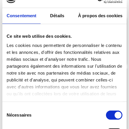
Fermer et accéder au site
Consentement
Détails
À propos des cookies
Lorem ipsum dolor
sit amet
Lorem ipsum dolor sit amet, consectetur adipiscing elit.
Ce site web utilise des cookies.
Etiam non nisl sit amet neque pharetra dignissim vel eget eros.
Mauris ultrices libero diam, in dignissim nulla laoreet non. Maecenas
Les cookies nous permettent de personnaliser le contenu
consequat sapien sed scelerisque luctus.
et les annonces, d'offrir des fonctionnalités relatives aux
médias sociaux et d'analyser notre trafic. Nous
Lorem ipsum dolor
partageons également des informations sur l'utilisation de
notre site avec nos partenaires de médias sociaux, de
publicité et d'analyse, qui peuvent combiner celles-ci
Filière sapeurs-pompiers professionnels – CONCOURS
Caporal (catégorie C)
avec d'autres informations que vous leur avez fournies
ou qu'ils ont collectées lors de votre utilisation de leurs
Filière sapeurs-pompiers professionnels – CONCOURS
services.
Capitaine (catégorie A)
Sélection
Filière sapeurs-pompiers professionnels – CONCOURS
Nécessaires
Cadre de santé (catégorie A)
du
consentement
Filière sapeurs-pompiers professionnels – CONCOURS