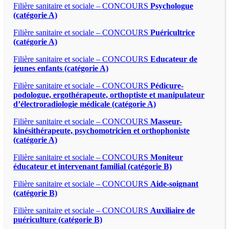
Filière sanitaire et sociale – CONCOURS
Psychologue
(catégorie A)
Filière sanitaire et sociale – CONCOURS
Puéricultrice
(catégorie A)
Filière sanitaire et sociale – CONCOURS
Educateur de
jeunes enfants (catégorie A)
Filière sanitaire et sociale – CONCOURS
Pédicure-
podologue, ergothérapeute, orthoptiste et manipulateur
d’électroradiologie médicale (catégorie A)
Filière sanitaire et sociale – CONCOURS
Masseur-
kinésithérapeute, psychomotricien et orthophoniste
(catégorie A)
Filière sanitaire et sociale – CONCOURS
Moniteur
éducateur et intervenant familial (catégorie B)
Filière sanitaire et sociale – CONCOURS
Aide-soignant
(catégorie B)
Filière sanitaire et sociale – CONCOURS
Auxiliaire de
puériculture (catégorie B)