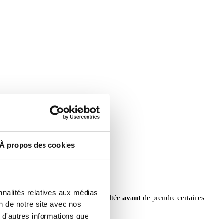
À propos des cookies
nnalités relatives aux médias
devant obligatoirement
être consultée
avant
de prendre certaines
on de notre site avec nos
 d'autres informations que