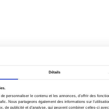
Détails
ies.
e personnaliser le contenu et les annonces, d'offrir des fonctio
2-350 du 11/03/2022, le conseil médical est une
instance consultative
rafic. Nous partageons également des informations sur l'utilisati
de maladie.
, de publicité et d'analyse, qui peuvent combiner celles-ci avec