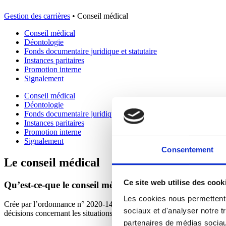
Gestion des carrières
•
Conseil médical
Conseil médical
Déontologie
Fonds documentaire juridique et statutaire
Instances paritaires
Promotion interne
Signalement
Conseil médical
Déontologie
Fonds documentaire juridique et statutaire
Instances paritaires
Promotion interne
Signalement
Consentement
Le conseil médical
Ce site web utilise des cook
Qu’est-ce-que le conseil médical ?
Les cookies nous permettent d
Crée par l’ordonnance n° 2020-1447 du 25/11/2020 et le décret n°202
sociaux et d'analyser notre t
décisions concernant les situations administratives des agents,
en cas 
partenaires de médias sociaux