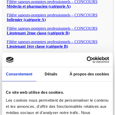
Filière sapeurs-pompiers professionnels – CONCOURS
Médecin et pharmacien (catégorie A)
Filière sapeurs-pompiers professionnels – CONCOURS
Infirmier (catégorie A)
Filière sapeurs-pompiers professionnels – CONCOURS
Lieutenant 2ème classe (catégorie B)
Filière sapeurs-pompiers professionnels – CONCOURS
Lieutenant 1ère classe (catégorie B)
Filière sapeurs-pompiers professionnels – EXAMENS
Cadre
supérieur de santé (catégorie A)
Filière sapeurs-pompiers professionnels – EXAMENS
Lieutenant hors classe (catégorie B)
Consentement
Détails
À propos des cookies
Filière sapeurs-pompiers professionnels – EXAMENS
Lieutenant 1ère classe (catégorie B)
Ce site web utilise des cookies.
Les cookies nous permettent de personnaliser le contenu
et les annonces, d'offrir des fonctionnalités relatives aux
médias sociaux et d'analyser notre trafic. Nous