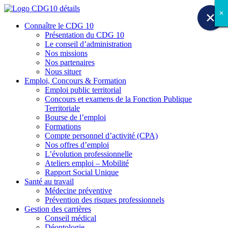
✕
✕
✕
✕
✕
✕
✕
✕
✕
Connaître le CDG 10
Présentation du CDG 10
Le conseil d’administration
Nos missions
Nos partenaires
Nous situer
Emploi, Concours & Formation
Emploi public territorial
Concours et examens de la Fonction Publique
Territoriale
Bourse de l’emploi
Formations
Compte personnel d’activité (CPA)
Nos offres d’emploi
L’évolution professionnelle
Ateliers emploi – Mobilité
Rapport Social Unique
Santé au travail
Médecine préventive
Prévention des risques professionnels
Gestion des carrières
Conseil médical
Déontologie