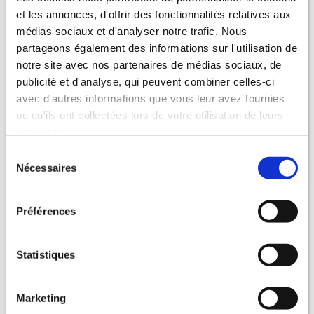
et les annonces, d'offrir des fonctionnalités relatives aux
médias sociaux et d'analyser notre trafic. Nous
partageons également des informations sur l'utilisation de
notre site avec nos partenaires de médias sociaux, de
publicité et d'analyse, qui peuvent combiner celles-ci
avec d'autres informations que vous leur avez fournies
Filière sécurité – CONCOURS
Directeur de police
ou qu'ils ont collectées lors de votre utilisation de leurs
municipale (catégorie A)
services.
Filière sécurité – CONCOURS
Chef de service de police
Sélection
municipale (catégorie B)
Nécessaires
du
Filière sécurité – CONCOURS
Gardien de police
consentement
municipale (catégorie C)
Préférences
Filière sécurité – EXAMENS
Directeur de police
municipale promotion interne (catégorie A)
Filière sécurité – EXAMENS
Chef de service de police
Statistiques
municipale principal de 1ère classe (catégorie B)
Filière sécurité – EXAMENS
Chef de service de police
Marketing
municipale principal de 2ème classe (catégorie B)