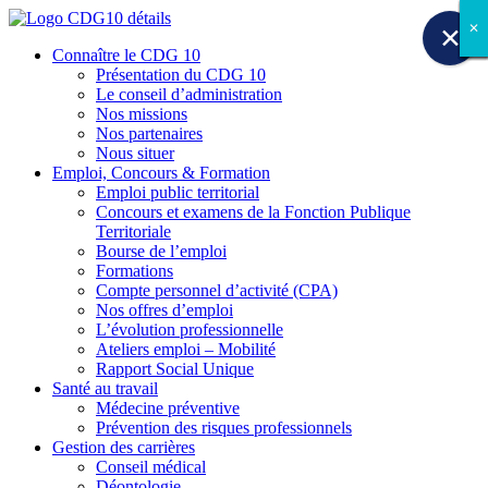
✕
✕
✕
✕
✕
✕
✕
✕
✕
Connaître le CDG 10
Présentation du CDG 10
Le conseil d’administration
Nos missions
Nos partenaires
Nous situer
Emploi, Concours & Formation
Emploi public territorial
Concours et examens de la Fonction Publique
Territoriale
Bourse de l’emploi
Formations
Compte personnel d’activité (CPA)
Nos offres d’emploi
L’évolution professionnelle
Ateliers emploi – Mobilité
Rapport Social Unique
Santé au travail
Médecine préventive
Prévention des risques professionnels
Gestion des carrières
Conseil médical
Déontologie