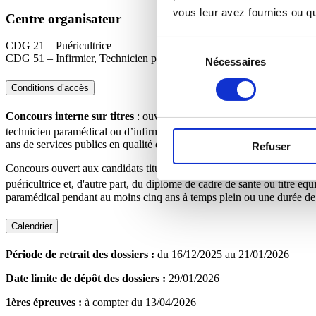
vous leur avez fournies ou qu'
Centre organisateur
Sélection
CDG 21 – Puéricultrice
CDG 51 – Infirmier, Technicien paramédical
Nécessaires
du
consentement
Conditions d’accès
Concours interne sur titres
: ouvert aux fonctionnaires, militaires et
technicien paramédical ou d’infirmier en soins généraux ou de puéricult
ans de services publics en qualité de puéricultrice, d'infirmier ou de t
Refuser
Concours ouvert aux candidats titulaires, d'une part, de l'un des dipl
puéricultrice et, d'autre part, du diplôme de cadre de santé ou titre équi
paramédical pendant au moins cinq ans à temps plein ou une durée de 
Calendrier
Période de retrait des dossiers :
du 16/12/2025 au 21/01/2026
Date limite de dépôt des dossiers :
29/01/2026
1ères épreuves :
à compter du 13/04/2026