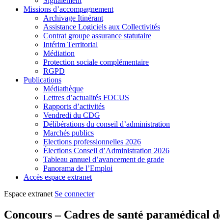
Signalement
Missions d’accompagnement
Archivage Itinérant
Assistance Logiciels aux Collectivités
Contrat groupe assurance statutaire
Intérim Territorial
Médiation
Protection sociale complémentaire
RGPD
Publications
Médiathèque
Lettres d’actualités FOCUS
Rapports d’activités
Vendredi du CDG
Délibérations du conseil d’administration
Marchés publics
Elections professionnelles 2026
Élections Conseil d’Administration 2026
Tableau annuel d’avancement de grade
Panorama de l’Emploi
Accès espace extranet
Espace extranet
Se connecter
Concours – Cadres de santé paramédical de