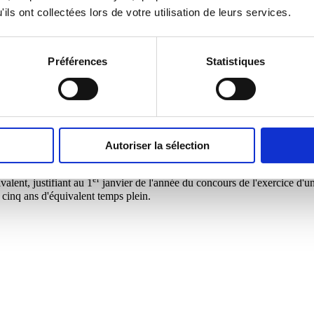
ils ont collectées lors de votre utilisation de leurs services.
Préférences
Statistiques
 agents contractuels, titulaires, d'une part, de l'un des diplômes, titres 
rice et, d'autre part, du diplôme de cadre de santé ou d'un titre équiva
echnicien paramédical.
Autoriser la sélection
ômes, titres ou autorisations d'exercer requis des candidats aux concour
er
valent, justifiant au 1
janvier de l'année du concours de l'exercice d'une
cinq ans d'équivalent temps plein.