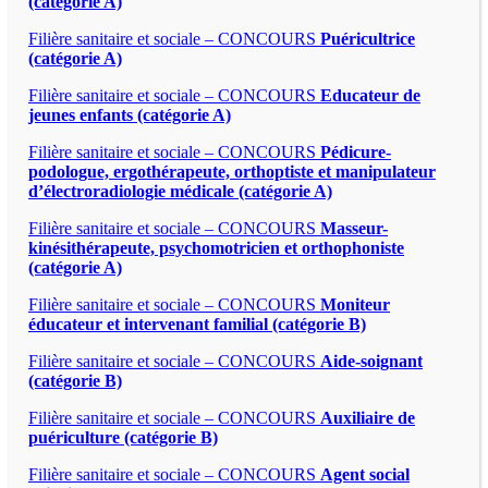
(catégorie A)
Filière sanitaire et sociale – CONCOURS
Puéricultrice
(catégorie A)
Filière sanitaire et sociale – CONCOURS
Educateur de
jeunes enfants (catégorie A)
Filière sanitaire et sociale – CONCOURS
Pédicure-
podologue, ergothérapeute, orthoptiste et manipulateur
d’électroradiologie médicale (catégorie A)
Filière sanitaire et sociale – CONCOURS
Masseur-
kinésithérapeute, psychomotricien et orthophoniste
(catégorie A)
Filière sanitaire et sociale – CONCOURS
Moniteur
éducateur et intervenant familial (catégorie B)
Filière sanitaire et sociale – CONCOURS
Aide-soignant
(catégorie B)
Filière sanitaire et sociale – CONCOURS
Auxiliaire de
puériculture (catégorie B)
Filière sanitaire et sociale – CONCOURS
Agent social