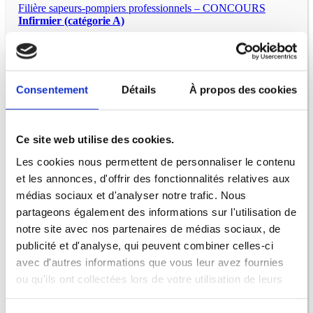
Filière sapeurs-pompiers professionnels – CONCOURS
Infirmier (catégorie A)
Filière sapeurs-pompiers professionnels – CONCOURS
Lieutenant 2ème classe (catégorie B)
Filière sapeurs-pompiers professionnels – CONCOURS
Consentement
Détails
À propos des cookies
Lieutenant 1ère classe (catégorie B)
Filière sapeurs-pompiers professionnels – EXAMENS
Cadre
supérieur de santé (catégorie A)
Ce site web utilise des cookies.
Filière sapeurs-pompiers professionnels – EXAMENS
Les cookies nous permettent de personnaliser le contenu
Lieutenant hors classe (catégorie B)
et les annonces, d'offrir des fonctionnalités relatives aux
Filière sapeurs-pompiers professionnels – EXAMENS
médias sociaux et d'analyser notre trafic. Nous
Lieutenant 1ère classe (catégorie B)
partageons également des informations sur l'utilisation de
notre site avec nos partenaires de médias sociaux, de
publicité et d'analyse, qui peuvent combiner celles-ci
avec d'autres informations que vous leur avez fournies
ou qu'ils ont collectées lors de votre utilisation de leurs
services.
Filière sécurité – CONCOURS
Directeur de police