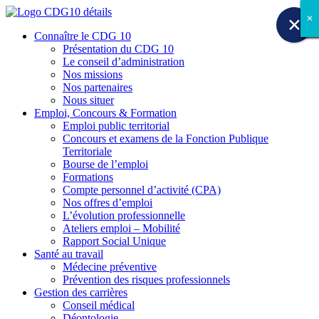
✕
✕
✕
✕
✕
✕
✕
✕
✕
Connaître le CDG 10
Présentation du CDG 10
Le conseil d’administration
Nos missions
Nos partenaires
Nous situer
Emploi, Concours & Formation
Emploi public territorial
Concours et examens de la Fonction Publique
Territoriale
Bourse de l’emploi
Formations
Compte personnel d’activité (CPA)
Nos offres d’emploi
L’évolution professionnelle
Ateliers emploi – Mobilité
Rapport Social Unique
Santé au travail
Médecine préventive
Prévention des risques professionnels
Gestion des carrières
Conseil médical
Déontologie