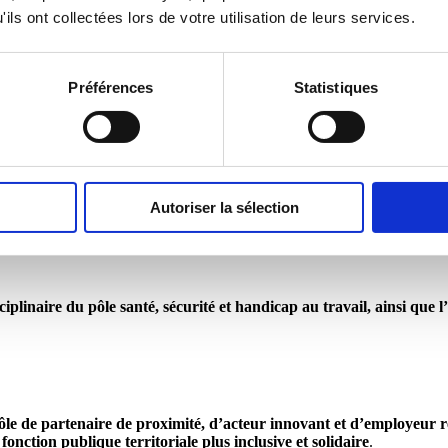
ils ont collectées lors de votre utilisation de leurs services.
 de handicap se traduit par une progression significative du taux d’empl
s territoriaux du département, accompagnés par le CDG 10 et ses parte
Préférences
Statistiques
Autoriser la sélection
nnes en situation de handicap,
handicapés dans la fonction publique,
plinaire du pôle santé, sécurité et handicap au travail, ainsi que l
ôle de partenaire de proximité, d’acteur innovant et d’employeur 
fonction publique territoriale plus inclusive et solidaire
.