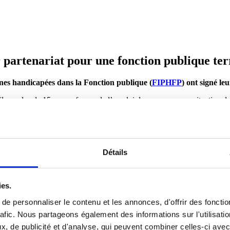
artenariat pour une fonction publique terri
nnes handicapées dans la Fonction publique (
FIPHFP
) ont signé le
 a plus de 15 ans en faveur de l’emploi des personnes en situation de ha
Détails
ment structuré les politiques handicap dans le département. Elle a not
us, encadrants, agents, organisations syndicales.
rtenaires de poursuivre et d’amplifier cet engagement collectif.
ies.
e personnaliser le contenu et les annonces, d'offrir des fonctio
rafic. Nous partageons également des informations sur l'utilisati
, de publicité et d'analyse, qui peuvent combiner celles-ci avec