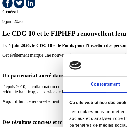
Général
9 juin 2026
Le CDG 10 et le FIPHFP renouvellent leur p
Le 5 juin 2026, le CDG 10 et le Fonds pour l’insertion des perso
Cet événement marque une nouvelle étape dans un engagement initié il y
Un partenariat ancré dans la durée
Consentement
Depuis 2010, la collaboration entre le CDG 10 et le FIPHFP a profondé
référente handicap, au service de l’ensemble des acteurs concernés : él
Aujourd’hui, ce renouvellement traduit la volonté commune des deux pa
Ce site web utilise des cook
Les cookies nous permettent d
sociaux et d'analyser notre t
Des résultats concrets et mesurables
partenaires de médias sociaux