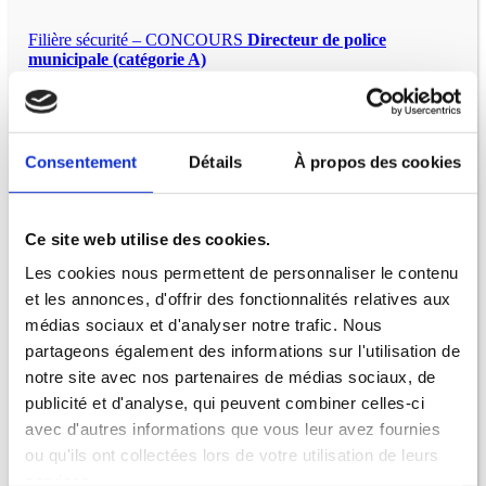
Filière sécurité – CONCOURS
Directeur de police
municipale (catégorie A)
Filière sécurité – CONCOURS
Chef de service de police
municipale (catégorie B)
Filière sécurité – CONCOURS
Gardien de police
Consentement
Détails
À propos des cookies
municipale (catégorie C)
Filière sécurité – EXAMENS
Directeur de police
municipale promotion interne (catégorie A)
Ce site web utilise des cookies.
Filière sécurité – EXAMENS
Chef de service de police
Les cookies nous permettent de personnaliser le contenu
municipale principal de 1ère classe (catégorie B)
et les annonces, d'offrir des fonctionnalités relatives aux
Filière sécurité – EXAMENS
Chef de service de police
médias sociaux et d'analyser notre trafic. Nous
municipale principal de 2ème classe (catégorie B)
partageons également des informations sur l'utilisation de
notre site avec nos partenaires de médias sociaux, de
Filière sécurité – EXAMENS
Chef de service de police
municipale promotion interne (catégorie B)
publicité et d'analyse, qui peuvent combiner celles-ci
avec d'autres informations que vous leur avez fournies
ou qu'ils ont collectées lors de votre utilisation de leurs
services.