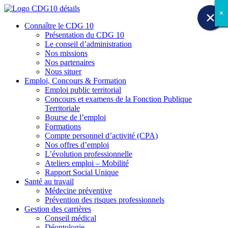
✕
✕
✕
✕
✕
✕
✕
✕
✕
Connaître le CDG 10
Présentation du CDG 10
Le conseil d’administration
Nos missions
Nos partenaires
Nous situer
Emploi, Concours & Formation
Emploi public territorial
Concours et examens de la Fonction Publique
Territoriale
Bourse de l’emploi
Formations
Compte personnel d’activité (CPA)
Nos offres d’emploi
L’évolution professionnelle
Ateliers emploi – Mobilité
Rapport Social Unique
Santé au travail
Médecine préventive
Prévention des risques professionnels
Gestion des carrières
Conseil médical
Déontologie